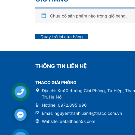
Chưa có sản phẩm nào trong giỏ hàng.
Quay trở lại cửa hàng
THÔNG TIN LIÊN HỆ
THACO GIẢI PHÓNG
Địa chỉ:
Km10 đường Giải Phóng, Tứ Hiệp, Tha
Trì, Hà Nội
Hotline:
0972.895.696
Email:
nguyenthanhluan4@thaco.com.vn
Website:
xetaithaco5s.com