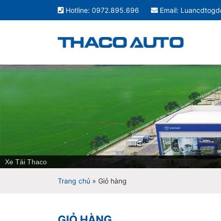
Hotline: 0972.895.696
Email: Luancdtog
Xe Tải Thaco
Trang chủ
»
Giỏ hàng
GIỎ HÀNG