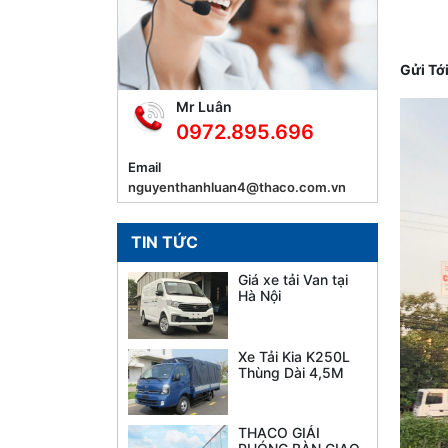
Gửi Tớ
Mr Luân
0972.895.696
Email
nguyenthanhluan4@thaco.com.vn
TIN TỨC
Giá xe tải Van tại
Hà Nội
Xe Tải Kia K250L
Thùng Dài 4,5M
THACO GIẢI