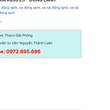
 đông lạnh
,
xe đông lạnh
,
xe tải đông lạnh
,
xe tải
đông lạnh
ệ
m Thaco Giải Phóng
viên tư vấn: Nguyễn Thành Luân
ne: 0972.895.696