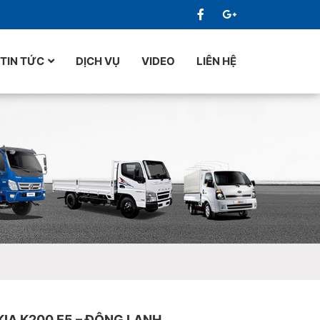
TIN TỨC
DỊCH VỤ
VIDEO
LIÊN HỆ
 KIA K200 E5 – ĐÔNG LẠNH