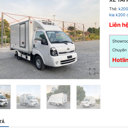
Thẻ:
k200
kia k200 
Liên h
Showroo
Chuyên 
Hotli
TẢ