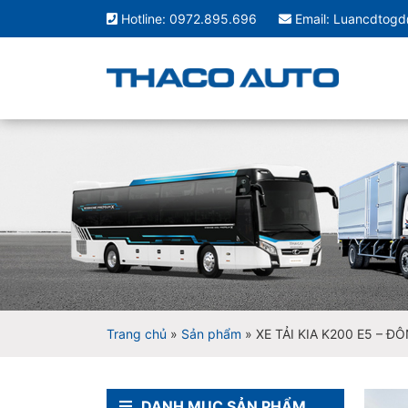
Hotline: 0972.895.696
Email: Luancdtog
Xe Tải Thaco
Trang chủ
»
Sản phẩm
»
XE TẢI KIA K200 E5 – 
DANH MỤC SẢN PHẨM