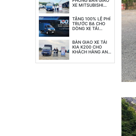
PHÓNG BÀN GIAO
XE MITSUBISHI
FUSO CANTER TF
8.5L tải 4.7 tấn
TẶNG 100% LỆ PHÍ
thùng 6.2M
TRƯỚC BẠ CHO
DÒNG XE TẢI
THACO TOWNER
990
BÀN GIAO XE TẢI
KIA K200 CHO
KHÁCH HÀNG ANH
CƯỜNG