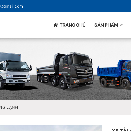
d@gmail.com
TRANG CHỦ
SẢN PHẨM
ĐÔNG LẠNH
XE TẢI