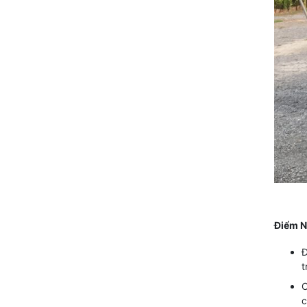
Điểm N
Đ
t
C
c