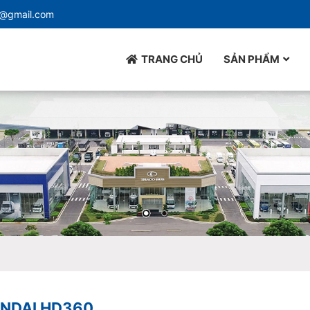
d@gmail.com
TRANG CHỦ
SẢN PHẨM
NDAI HD360