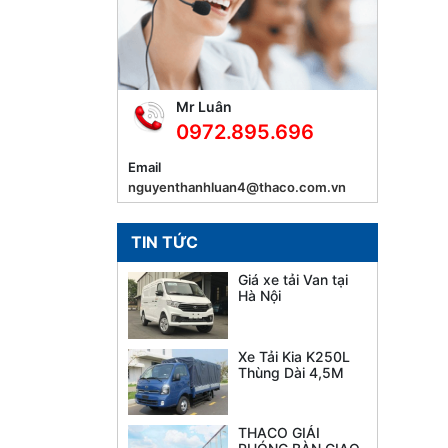
Mr Luân
0972.895.696
Email
nguyenthanhluan4@thaco.com.vn
TIN TỨC
Giá xe tải Van tại
Hà Nội
Xe Tải Kia K250L
Thùng Dài 4,5M
THACO GIẢI