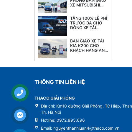
PHÓNG BÀN GIAO
XE MITSUBISHI
FUSO CANTER TF
8.5L tải 4.7 tấn
TẶNG 100% LỆ PHÍ
thùng 6.2M
TRƯỚC BẠ CHO
DÒNG XE TẢI
THACO TOWNER
990
BÀN GIAO XE TẢI
KIA K200 CHO
KHÁCH HÀNG ANH
CƯỜNG
THÔNG TIN LIÊN HỆ
THACO GIẢI PHÓNG
Địa chỉ:
Km10 đường Giải Phóng, Tứ Hiệp, Tha
Trì, Hà Nội
Hotline:
0972.895.696
Email:
nguyenthanhluan4@thaco.com.vn