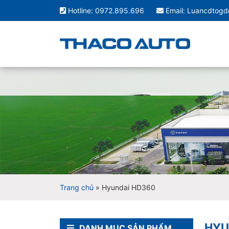
Hotline: 0972.895.696
Email: Luancdtog
Trang chủ
»
Hyundai HD360
HYU
DANH MỤC SẢN PHẨM