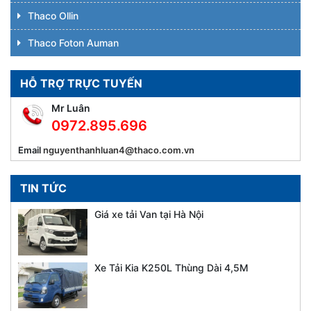
Thaco Ollin
Thaco Foton Auman
HỖ TRỢ TRỰC TUYẾN
Mr Luân
0972.895.696
Email
nguyenthanhluan4@thaco.com.vn
TIN TỨC
Giá xe tải Van tại Hà Nội
Xe Tải Kia K250L Thùng Dài 4,5M