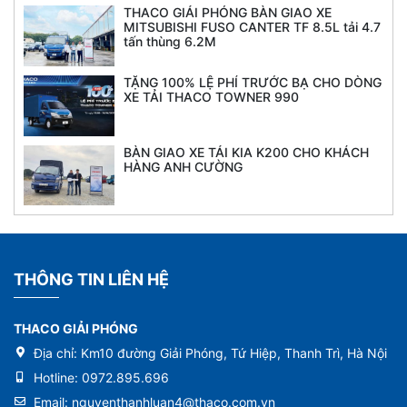
THACO GIẢI PHÓNG BÀN GIAO XE
MITSUBISHI FUSO CANTER TF 8.5L tải 4.7
tấn thùng 6.2M
TẶNG 100% LỆ PHÍ TRƯỚC BẠ CHO DÒNG
XE TẢI THACO TOWNER 990
BÀN GIAO XE TẢI KIA K200 CHO KHÁCH
HÀNG ANH CƯỜNG
THÔNG TIN LIÊN HỆ
THACO GIẢI PHÓNG
Địa chỉ:
Km10 đường Giải Phóng, Tứ Hiệp, Thanh Trì, Hà Nội
Hotline:
0972.895.696
Email:
nguyenthanhluan4@thaco.com.vn