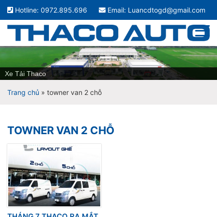
Hotline: 0972.895.696
Email: Luancdtogd@gmail.com
Xe Tải Thaco
Trang chủ
»
towner van 2 chỗ
TOWNER VAN 2 CHỖ
THÁNG 7 THACO RA MẮT