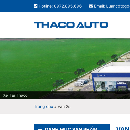
Hotline: 0972.895.696
Email: Luancdtog
Xe Tải Thaco
Trang chủ
»
van 2s
VAN
DANH MỤC SẢN PHẨM