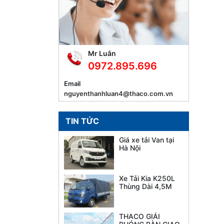
Mr Luân
0972.895.696
Email
nguyenthanhluan4@thaco.com.vn
TIN TỨC
Giá xe tải Van tại
Hà Nội
Xe Tải Kia K250L
Thùng Dài 4,5M
THACO GIẢI