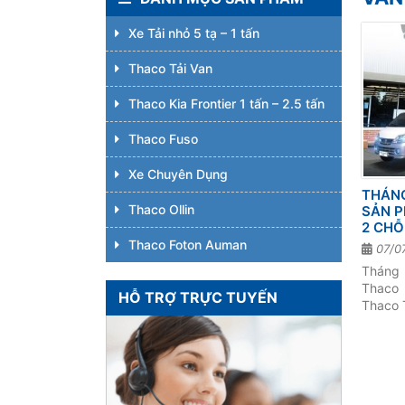
Xe Tải nhỏ 5 tạ – 1 tấn
Thaco Tải Van
Thaco Kia Frontier 1 tấn – 2.5 tấn
Thaco Fuso
Xe Chuyên Dụng
THÁNG
Thaco Ollin
SẢN 
2 CHỖ
Thaco Foton Auman
07/0
Tháng
Thaco 
HỖ TRỢ TRỰC TUYẾN
Thaco 