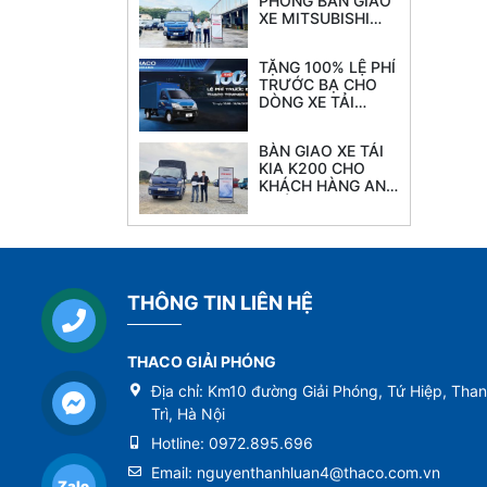
PHÓNG BÀN GIAO
XE MITSUBISHI
FUSO CANTER TF
8.5L tải 4.7 tấn
TẶNG 100% LỆ PHÍ
thùng 6.2M
TRƯỚC BẠ CHO
DÒNG XE TẢI
THACO TOWNER
990
BÀN GIAO XE TẢI
KIA K200 CHO
KHÁCH HÀNG ANH
CƯỜNG
THÔNG TIN LIÊN HỆ
THACO GIẢI PHÓNG
Địa chỉ:
Km10 đường Giải Phóng, Tứ Hiệp, Tha
Trì, Hà Nội
Hotline:
0972.895.696
Email:
nguyenthanhluan4@thaco.com.vn
Zalo