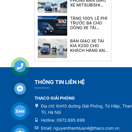
PHÓNG BÀN GIAO
XE MITSUBISHI
FUSO CANTER TF
8.5L tải 4.7 tấn
TẶNG 100% LỆ PHÍ
thùng 6.2M
TRƯỚC BẠ CHO
DÒNG XE TẢI
THACO TOWNER
990
BÀN GIAO XE TẢI
KIA K200 CHO
KHÁCH HÀNG ANH
CƯỜNG
THÔNG TIN LIÊN HỆ
THACO GIẢI PHÓNG
Địa chỉ:
Km10 đường Giải Phóng, Tứ Hiệp, Tha
Zalo
Trì, Hà Nội
Hotline:
0972.895.696
Email:
nguyenthanhluan4@thaco.com.vn