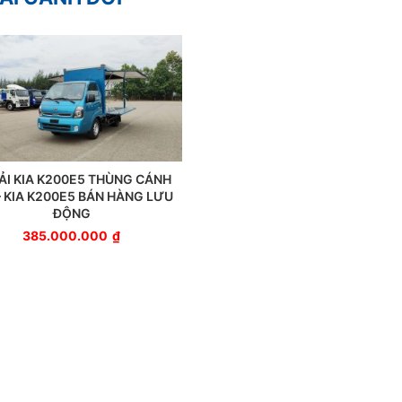
TẢI KIA K200E5 THÙNG CÁNH
– KIA K200E5 BÁN HÀNG LƯU
ĐỘNG
385.000.000
₫