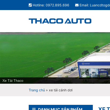
Hotline: 0972.895.696
Email: Luancdtog
Xe Tải Thaco
Trang chủ
»
xe tải cánh dơi
XE 
DANH MỤC SẢN PHẨM