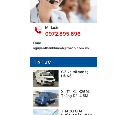
Mr Luân
0972.895.696
Email
nguyenthanhluan4@thaco.com.vn
TIN TỨC
Giá xe tải Van tại
Hà Nội
Xe Tải Kia K250L
Thùng Dài 4,5M
THACO GIẢI