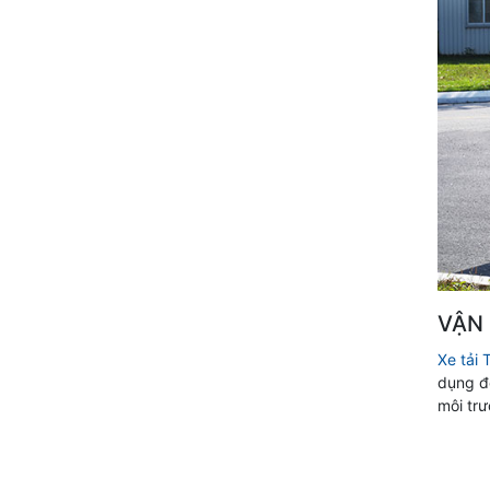
VẬN 
Xe tải
dụng độ
môi trư