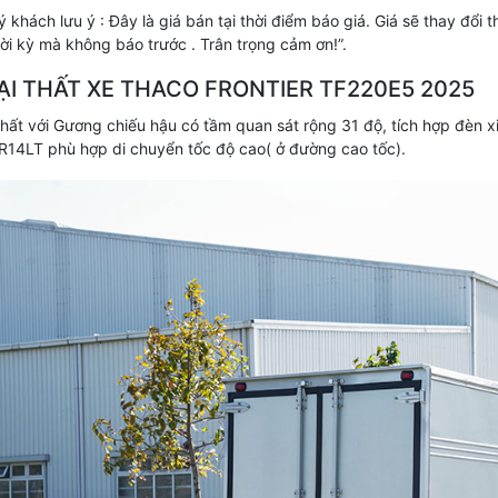
ý khách lưu ý : Đây là giá bán tại thời điểm báo giá. Giá sẽ thay đổ
ời kỳ mà không báo trước . Trân trọng cảm ơn!”.
I THẤT XE THACO FRONTIER TF220E5 2025
hất với Gương chiếu hậu có tầm quan sát rộng 31 độ, tích hợp đèn x
R14LT phù hợp di chuyển tốc độ cao( ở đường cao tốc).