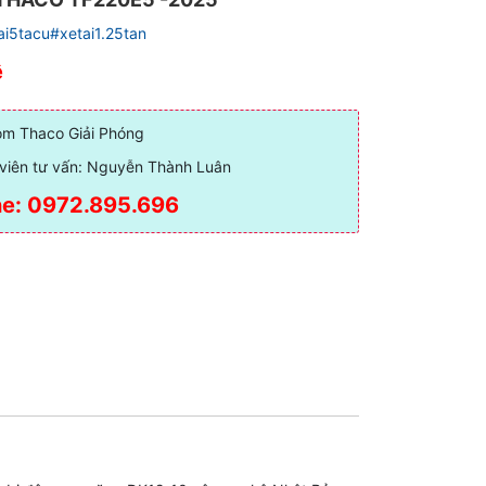
ai5tacu#xetai1.25tan
ệ
m Thaco Giải Phóng
viên tư vấn: Nguyễn Thành Luân
ne: 0972.895.696