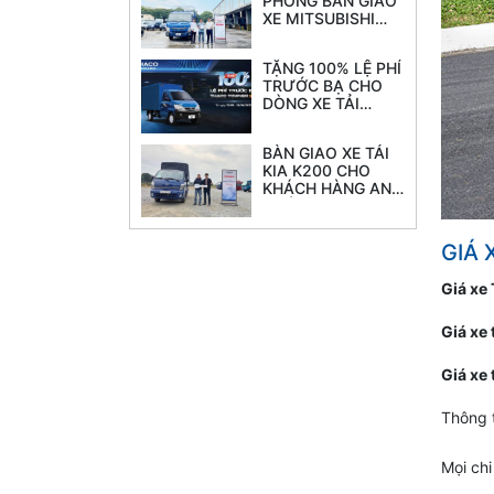
PHÓNG BÀN GIAO
XE MITSUBISHI
FUSO CANTER TF
8.5L tải 4.7 tấn
TẶNG 100% LỆ PHÍ
thùng 6.2M
TRƯỚC BẠ CHO
DÒNG XE TẢI
THACO TOWNER
990
BÀN GIAO XE TẢI
KIA K200 CHO
KHÁCH HÀNG ANH
CƯỜNG
GIÁ 
Giá xe
Giá xe
Giá xe
Thông t
Mọi chi