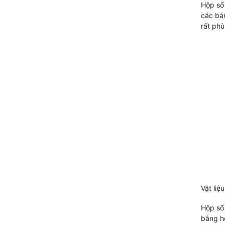
Hộp số 
các bán
rất phù
Vật liệ
Hộp số
bằng hợ