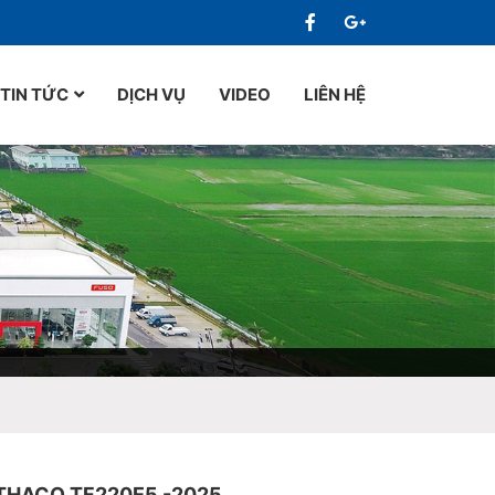
TIN TỨC
DỊCH VỤ
VIDEO
LIÊN HỆ
 THACO TF220E5 -2025