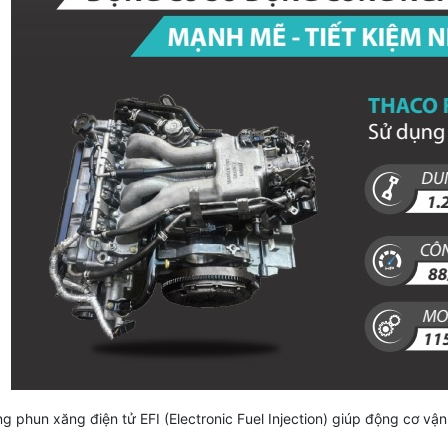
g phun xăng điện tử EFI (Electronic Fuel Injection) giúp động cơ vận 