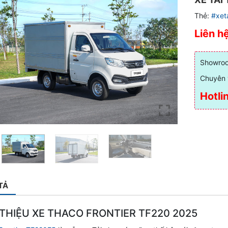
Thẻ:
#xet
Liên h
Showroo
Chuyên 
Hotli
TẢ
 THIỆU XE THACO FRONTIER TF220 2025