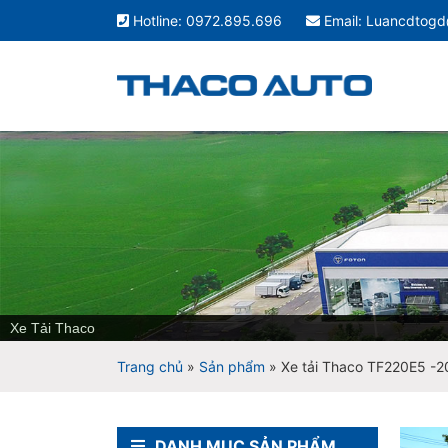
Hotline: 0972.895.696
Email: Luancdtog
Trang chủ
»
Sản phẩm
»
Xe tải Thaco TF220E5 -
DANH MỤC SẢN PHẨM