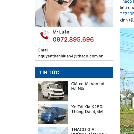
Thaco 
tiêu ch
TF220
kinh tế
Mr Luân
0972.895.696
Email
nguyenthanhluan4@thaco.com.vn
TIN TỨC
Giá xe tải Van tại
Hà Nội
Xe Tải Kia K250L
Thùng Dài 4,5M
THACO GIẢI