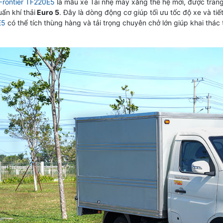
Frontier TF220E5
là mẫu xe Tải nhẹ máy xăng thế hệ mới, được tran
uẩn khí thải
Euro 5
. Đây là dòng động cơ giúp tối ưu tốc độ xe và tiết
E5
có thể tích thùng hàng và tải trọng chuyên chở lớn giúp khai thác
.