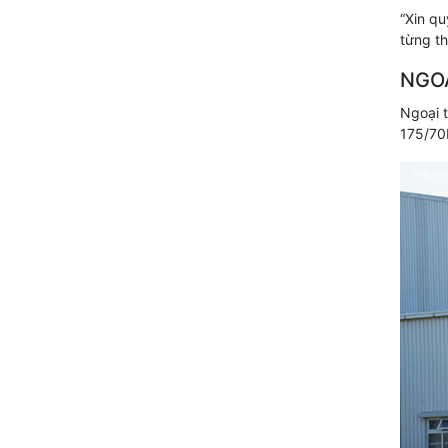
“Xin qu
từng th
NGOẠ
Ngoại t
175/70