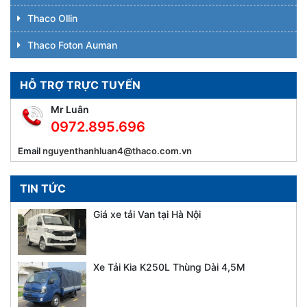
Thaco Ollin
Thaco Foton Auman
HỖ TRỢ TRỰC TUYẾN
Mr Luân
0972.895.696
Email
nguyenthanhluan4@thaco.com.vn
TIN TỨC
Giá xe tải Van tại Hà Nội
Xe Tải Kia K250L Thùng Dài 4,5M