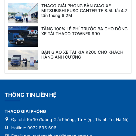
THACO GIẢI PHÓNG BÀN GIAO XE
MITSUBISHI FUSO CANTER TF 8.5L tải 4.7
tấn thùng 6.2M
TẶNG 100% LỆ PHÍ TRƯỚC BẠ CHO DÒNG
XE TẢI THACO TOWNER 990
BÀN GIAO XE TẢI KIA K200 CHO KHÁCH
HÀNG ANH CƯỜNG
THÔNG TIN LIÊN HỆ
THACO GIẢI PHÓNG
Địa chỉ:
Km10 đường Giải Phóng, Tứ Hiệp, Thanh Trì, Hà Nội
Hotline:
0972.895.696
Email:
nguyenthanhluan4@thaco.com.vn