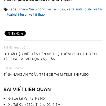
Tags:
Thaco Giải Phóng
,
xe Tải Fuso
,
xe tải mitsubishi
,
xe tai
mitsubishi fuso
,
xe tải thao
Bài viết trước đó
ƯU ĐÃI ĐẶC BIỆT LÊN ĐẾN 55 TRIỆU ĐỒNG KHI ĐẦU TƯ XE
TẢI FUSO FA TẢI TRỌNG 5,7 TẤN
Bài viết sau đó
TÍNH NĂNG AN TOÀN TRÊN XE TẢI MITSUBISHI FUSO
BÀI VIẾT LIÊN QUAN
Giá xe tải Van tại Hà Nội
Xe Tải Kia K250L Thùng Dài 4,5M