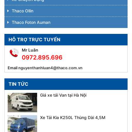
Thaco Ollin
Thaco Foton Auman
HỖ TRỢ TRỰC TUYẾN
Mr Luân
0972.895.696
Email
nguyenthanhluan4@thaco.com.vn
TIN TỨC
Giá xe tải Van tại Hà Nội
Xe Tải Kia K250L Thùng Dài 4,5M