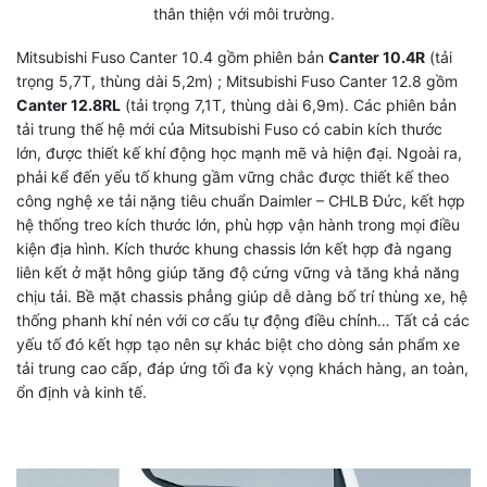
thân thiện với môi trường.
Mitsubishi Fuso Canter 10.4 gồm phiên bản
Canter 10.4R
(tải
trọng 5,7T, thùng dài 5,2m) ; Mitsubishi Fuso Canter 12.8 gồm
Canter 12.8RL
(tải trọng 7,1T, thùng dài 6,9m). Các phiên bản
tải trung thế hệ mới của Mitsubishi Fuso có cabin kích thước
lớn, được thiết kế khí động học mạnh mẽ và hiện đại. Ngoài ra,
phải kể đến yếu tố khung gầm vững chắc được thiết kế theo
công nghệ xe tải nặng tiêu chuẩn Daimler – CHLB Đức, kết hợp
hệ thống treo kích thước lớn, phù hợp vận hành trong mọi điều
kiện địa hình. Kích thước khung chassis lớn kết hợp đà ngang
liên kết ở mặt hông giúp tăng độ cứng vững và tăng khả năng
chịu tải. Bề mặt chassis phẳng giúp dễ dàng bố trí thùng xe, hệ
thống phanh khí nén với cơ cấu tự động điều chỉnh… Tất cả các
yếu tố đó kết hợp tạo nên sự khác biệt cho dòng sản phẩm xe
tải trung cao cấp, đáp ứng tối đa kỳ vọng khách hàng, an toàn,
ổn định và kinh tế.